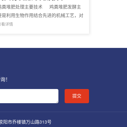
鸡粪堆肥处理主要技术 鸡粪堆肥发酵主
要是利用生物作用结合先进的机械工艺，对
鸡粪进行有效处理，常用的工艺方法是好氧
查看详情
发酵。采用好氧发酵，鸡粪堆肥起温快，发
酵温度高，
垂询！
阳市乔楼镇万山路313号