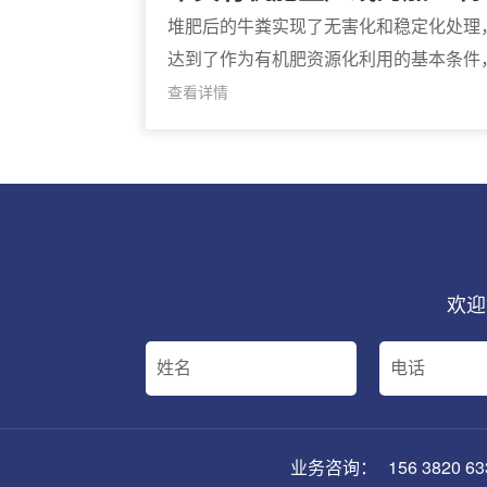
作工艺介绍
堆肥后的牛粪实现了无害化和稳定化处理
达到了作为有机肥资源化利用的基本条件
但还没有达到进入市场商品化销售的程度
查看详情
其应用效果和使用范围尚有一定的局限，
此有必要将堆肥物料通过后续的制肥工艺
一步加工成
欢迎
业务咨询：
156 3820 63