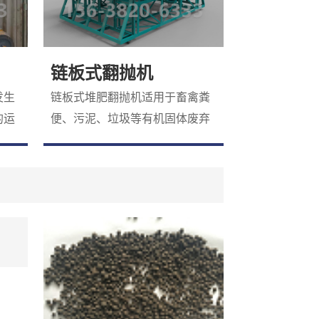
链板式翻抛机
发生
链板式堆肥翻抛机适用于畜禽粪
的运
便、污泥、垃圾等有机固体废弃
用于
物的深槽好氧堆肥。该机沿发酵
耐
槽轨道行走作业，其 率翻抛作业
将
有利于加快发酵槽内物料发酵腐
铁尘
熟、降低水分和提高堆肥品质。
等粉
该机系列规格可满足多种发酵槽