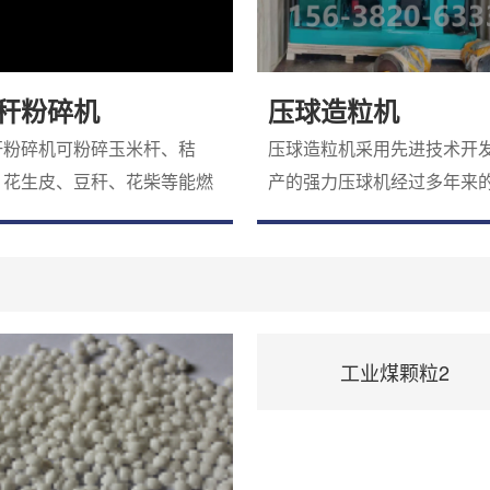
秆粉碎机
压球造粒机
秆粉碎机可粉碎玉米杆、秸
压球造粒机采用先进技术开
、花生皮、豆秆、花柴等能燃
产的强力压球机经过多年来
的农作物废料秆。避免了这些
行与不断完善，现已广泛应
作物秸秆白白燃烧，很好地保
化肥、冶金、矿山、煤炭、
了环境，有效地开发了新的能
材、磨料、陶瓷等行业。可
。该机性能可靠、操作简单、
铁、铜矿粉，氧化铁皮，含
便。该设备生产原料广泛，可
泥，硅锰合金，焦粉，煤粉
应玉
状物料一