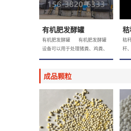
有机肥发酵罐
秸
有机肥发酵罐 有机肥发酵罐
秸
设备可以用于处理猪粪、鸡粪、
秆
牛粪、羊粪、菌菇渣、中药渣、
烧
作物秸秆等有机废弃物，10个小
农
成品颗粒
时可完成无害化处理过程,占地少
护
(发酵
源
方
适