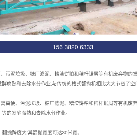
156 3820 6333
污泥垃圾、糖厂濾泥、糟渣饼粕和秸杆锯屑等有机废弃物的发酵
酵腐熟和去除水分作业,与传统的槽式翻抛机相比大大节省了空间，
粪便、污泥垃圾、糖厂滤泥、糟渣饼粕和秸杆锯屑等有机废弃
厂等的发酵腐熟和去除水分作业。
米，翻抛跨度大:其翻抛宽度可达30米宽。