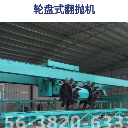
轮盘式翻抛机