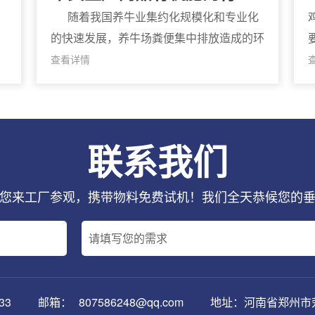
现状
，
随着我国养牛业集约化规模化和专业化
，
的快速发展，养牛场粪便集中排放造成的环
，
境污染问题和牛粪综合利用问题日益凸显
查看详情
因
年 奶牛存栏量约万头左右，牛粪日排泄量
进
高达 万
联系我们
您来工厂参观，携带物料免费试机！我们全天恭候您的
33
邮箱：
807586248@qq.com
地址：河南省郑州市荥