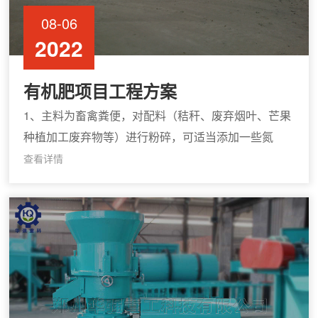
08-06
2022
有机肥项目工程方案
1、主料为畜禽粪便，对配料（秸秆、废弃烟叶、芒果
种植加工废弃物等）进行粉碎，可适当添加一些氮
素、磷矿粉等。调节物料的养分和碳氮比、碳磷比、
查看详情
PH值等。处理后原料含水率60%-65%，C/N比20-
30。