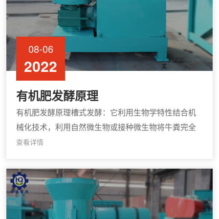
08-06
2022
有机肥发酵原理
有机肥发酵原理槽式发酵：它利用生物学特性结合机
械化技术，利用自然微生物或接种微生物将牛粪完全
腐熟并将有机物转化为有机质、二氧化碳与水，这种
查看详情
方法发酵时间短，一般15天左右就能使牛粪完全发酵
腐熟，而且易实