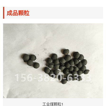
原理动力从电机经三角皮带传递至激振器主动轴、齿轮振
成品颗粒
工业煤颗粒1