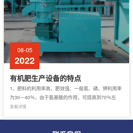
08-05
2022
有机肥生产设备的特点
1、肥料的利用率高，肥效强：一般氮、磷、钾利用率
为30－40％，由于氨基酸的作用，可提高到70％左
右。肥料中氮、磷、钾及硅、钙、镁、铁、锰、锌、
查看详情
硼等植物所需的营养元素能以控制的方式按作物的生
长需要平衡