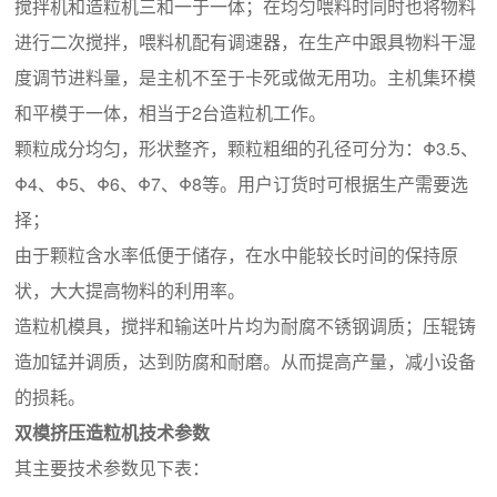
搅拌机和造粒机三和一于一体；在均匀喂料时同时也将物料
进行二次搅拌，喂料机配有调速器，在生产中跟具物料干湿
度调节进料量，是主机不至于卡死或做无用功。主机集环模
和平模于一体，相当于2台造粒机工作。
颗粒成分均匀，形状整齐，颗粒粗细的孔径可分为：Φ3.5、
Φ4、Φ5、Φ6、Φ7、Φ8等。用户订货时可根据生产需要选
择；
由于颗粒含水率低便于储存，在水中能较长时间的保持原
状，大大提高物料的利用率。
造粒机模具，搅拌和输送叶片均为耐腐不锈钢调质；压辊铸
造加锰并调质，达到防腐和耐磨。从而提高产量，减小设备
的损耗。
双模挤压造粒机技术参数
其主要技术参数见下表：