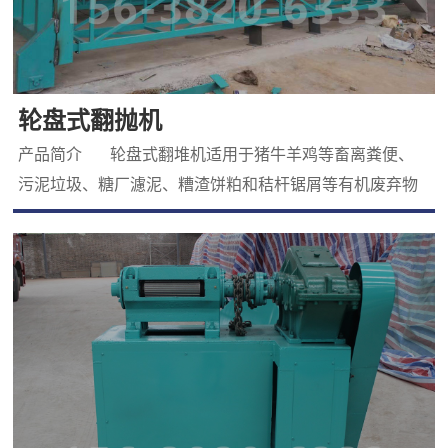
轮盘式翻抛机
产品简介 轮盘式翻堆机适用于猪牛羊鸡等畜离粪便、
污泥垃圾、糖厂濾泥、糟渣饼粕和秸杆锯屑等有机废弃物
的发酵翻堆,广泛应用于有机肥厂、复混肥厂 、污泥垃