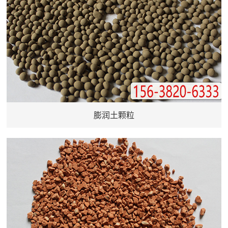
膨润土颗粒