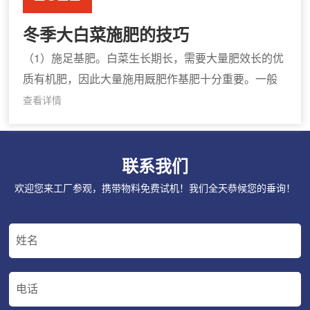
冬季大白菜施肥的技巧
（1）施足基肥。白菜生长期长，需要大量肥效长的优
质有机肥，因此大量施用厩肥作基肥十分重要。一般
亩地厩肥不少于5000公斤。在耕地前先将60％的厩肥
查看详情
撒在地里深翻入土，耙地前把40％的厩肥撒在地面耙
入浅土
联系我们
欢迎您来工厂参观，携带物料免费试机！我们全天恭候您的垂询！