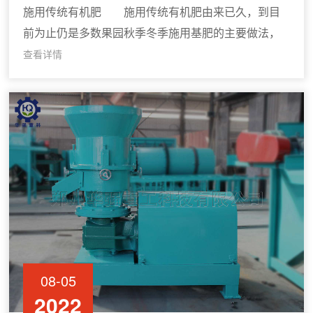
施用传统有机肥 施用传统有机肥由来已久，到目
前为止仍是多数果园秋季冬季施用基肥的主要做法，
生产中常用的是堆沤肥、鸡粪、牛粪、猪粪、羊粪等
查看详情
畜禽粪便和人粪尿等。 其中，羊粪是天然绿色的
肥料，含有机质4
08-05
2022